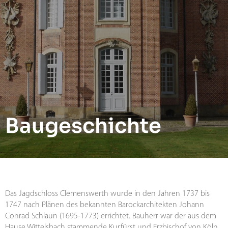
Baugeschichte
Das Jagdschloss Clemenswerth wurde in den Jahren 1737 bis
1747 nach Plänen des bekannten Barockarchitekten Johann
Conrad Schlaun (1695-1773) errichtet. Bauherr war der aus dem
Hause Wittelsbach stammende Kurfürst und Erzbischof von Köln,