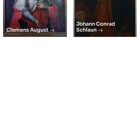
Johann Conrad
Clemens August
Schlaun
Hochzeiten
FAQ
Kontakt
Presse
Team
Jobs
Impressum
Datenschutz