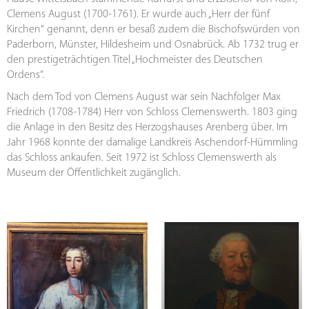
Clemens August (1700-1761). Er wurde auch „Herr der fünf
Kirchen“ genannt, denn er besaß zudem die Bischofswürden von
Paderborn, Münster, Hildesheim und Osnabrück. Ab 1732 trug er
den prestigeträchtigen Titel „Hochmeister des Deutschen
Ordens“.
Nach dem Tod von Clemens August war sein Nachfolger Max
Friedrich (1708-1784) Herr von Schloss Clemenswerth. 1803 ging
die Anlage in den Besitz des Herzogshauses Arenberg über. Im
Jahr 1968 konnte der damalige Landkreis Aschendorf-Hümmling
das Schloss ankaufen. Seit 1972 ist Schloss Clemenswerth als
Museum der Öffentlichkeit zugänglich.